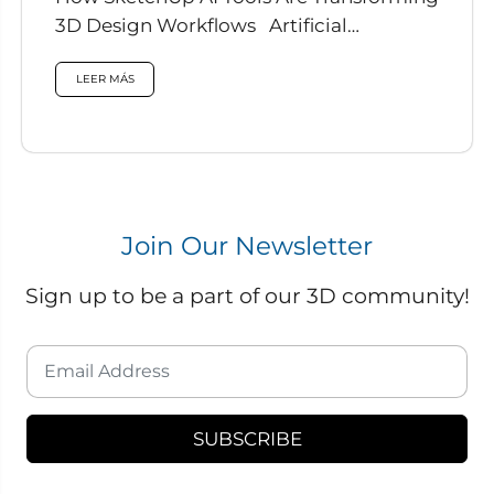
3D Design Workflows Artificial
intelligence is rapidly reshaping how
designers work, and...
LEER MÁS
Join Our Newsletter
Sign up to be a part of our 3D community!
SUBSCRIBE