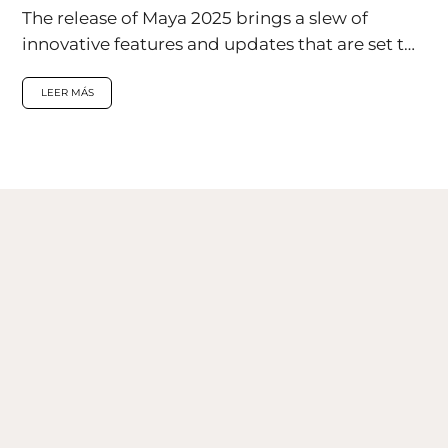
The release of Maya 2025 brings a slew of
innovative features and updates that are set to
redefine the landscape...
LEER MÁS