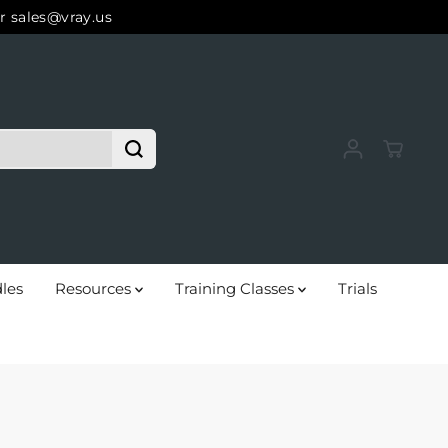
r sales@vray.us
les
Resources
Training Classes
Trials