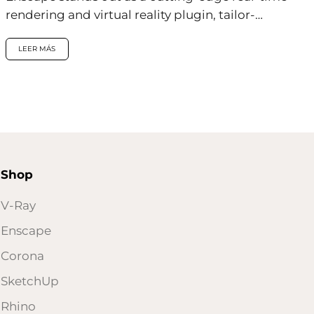
rendering and virtual reality plugin, tailor-
made for professionals in architecture,
engineering, and construction...
LEER MÁS
Shop
V-Ray
Enscape
Corona
SketchUp
Rhino