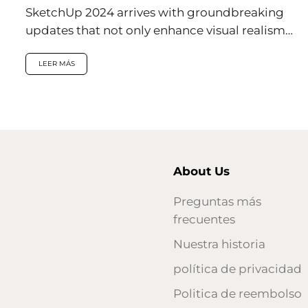
SketchUp 2024 arrives with groundbreaking
updates that not only enhance visual realism
within the application but also introduce
innovative features...
LEER MÁS
About Us
Preguntas más
frecuentes
Nuestra historia
política de privacidad
Politica de reembolso