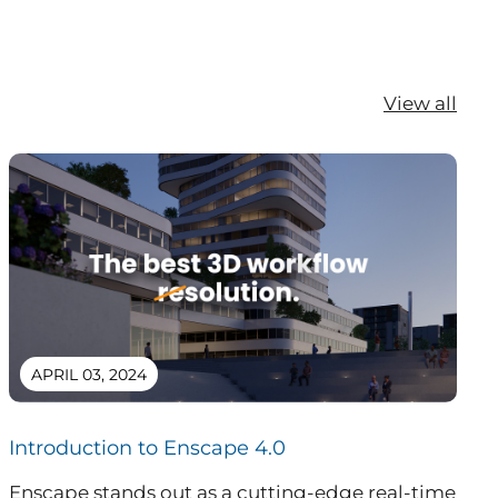
View all
APRIL 03, 2024
Introduction to Enscape 4.0
Enscape stands out as a cutting-edge real-time