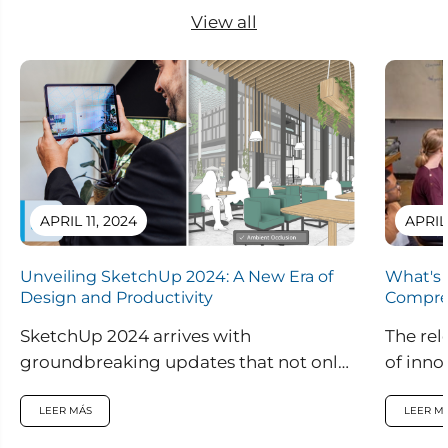
View all
APRIL 11, 2024
APRIL
Unveiling SketchUp 2024: A New Era of
What's 
Design and Productivity
Compre
SketchUp 2024 arrives with
The rel
groundbreaking updates that not only
of inno
enhance visual realism within the
are set
application but also introduce
LEER MÁS
LEER M
innovative features...