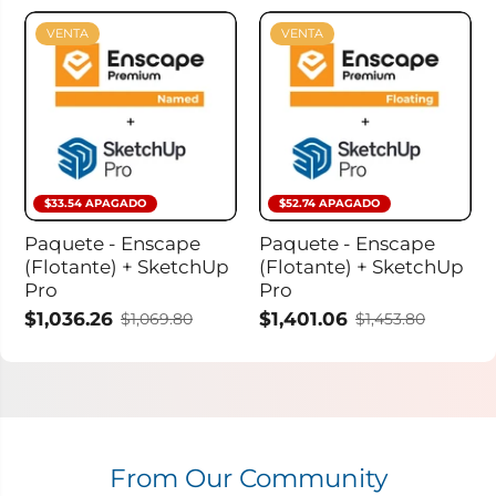
VENTA
VENTA
$33.54 APAGADO
$52.74 APAGADO
Paquete - Enscape
Paquete - Enscape
(Flotante) + SketchUp
(Flotante) + SketchUp
Pro
Pro
$1,036.26
$1,401.06
$1,069.80
$1,453.80
From Our Community